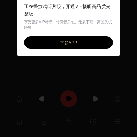
正在播放试听片段，开通VIP畅听高品质完
整版
享受更多VIP特权：付费音乐包、无损下载、高品质试
听等
Power To The People
VIP
上田正樹 with Reggae Rhythm
下载APP