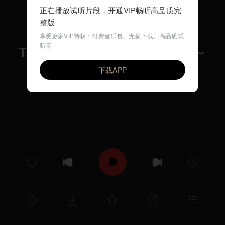
正在播放试听片段，开通VIP畅听高品质完
整版
享受更多VIP特权：付费音乐包、无损下载、高品质试
听等
Tide Is High ～feat.Rinka Maki～
VIP
上田正樹 with Reggae Rhythm
下载APP