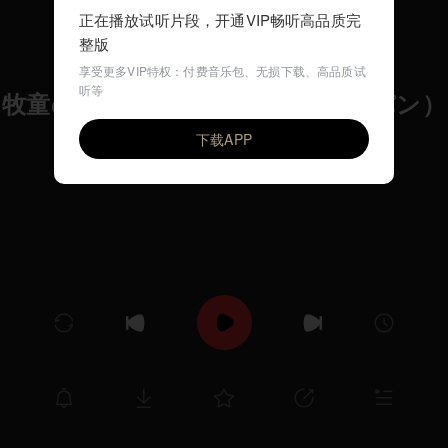
正在播放试听片段，开通VIP畅听高品质完
整版
享受更多VIP特权：付费音乐包、无损下载、高品质试
听等
牧童のエチュード Op.25-1（ショパン）
VIP
Ilya Rashkovskiy
下载APP