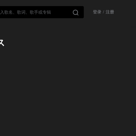

登录
/
注册
ス