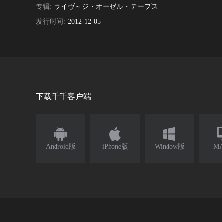
专辑:
ライヴ～ジ・オーゼル・テープス
发行时间:
2012-12-05
下载千千客户端



Android版
iPhone版
Window版
M