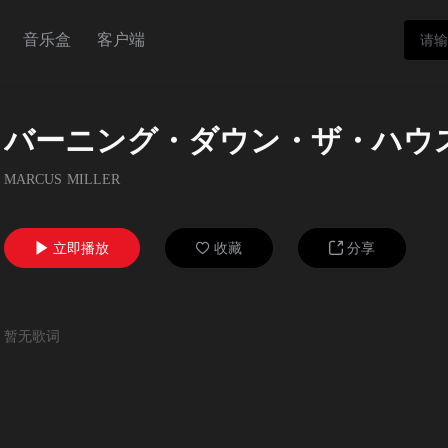
音乐盒
客户端
バーニング・ダウン・ザ・ハウ
MARCUS MILLER
立即播放
收藏
分享



暂无歌词