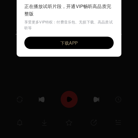
正在播放试听片段，开通VIP畅听高品质完
整版
享受更多VIP特权：付费音乐包、无损下载、高品质试
听等
ユア・アメイジング・グレイス
VIP
MARCUS MILLER
下载APP