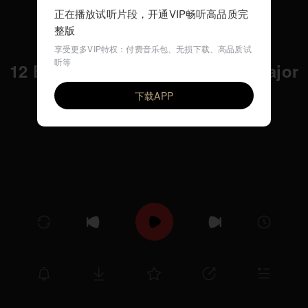
正在播放试听片段，开通VIP畅听高品质完
整版
享受更多VIP特权：付费音乐包、无损下载、高品质试
听等
12 Etudes Op.25 No.8 in D flat major
VIP
Ilya Rashkovskiy
下载APP