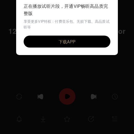
正在播放试听片段，开通VIP畅听高品质完
整版
享受更多VIP特权：付费音乐包、无损下载、高品质试
听等
12 Etudes Op.25 No.10 in B minor
VIP
Ilya Rashkovskiy
下载APP