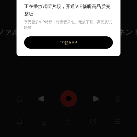
正在播放试听片段，开通VIP畅听高品质完
整版
享受更多VIP特权：付费音乐包、无损下载、高品质试
听等
ツァルトの子守歌（フリース／タウネン
VIP
ROYAL QUARTET
下载APP