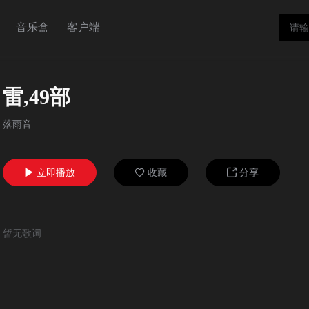
音乐盒
客户端
雷,49部
落雨音
立即播放
收藏
分享



暂无歌词