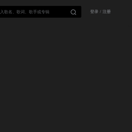

登录
/
注册