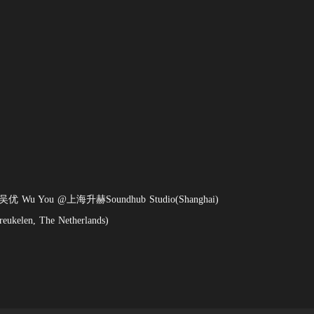
 吴优 Wu You @上海升赫Soundhub Studio(Shanghai)
ukelen, The Netherlands)