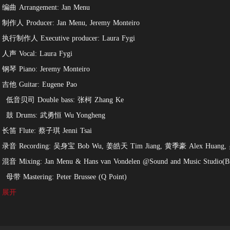
编曲 Arrangement: Jan Menu
制作人 Producer: Jan Menu, Jeremy Monteiro
执行制作人 Executive producer: Laura Fygi
人声 Vocal: Laura Fygi
钢琴 Piano: Jeremy Monteiro
吉他 Guitar: Eugene Pao
低音贝司 Double bass: 张柯 Zhang Ke
鼓 Drums: 武勇恒 Wu Yongheng
长笛 Flute: 蔡子琪 Jenni Tsai
录音 Recording: 吴身宝 Bob Wu, 姜皓天 Tim Jiang, 黄季豪 Alex Huang,
混音 Mixing: Jan Menu & Hans van Vondelen @Sound and Music Studio(Bre
母带 Mastering: Peter Brussee (Q Point)
出品 Presented by: 太合麦田/JZ Music
展开
Somewhere over the rainbow way up high
There’s a land that I heard of once in a lullaby