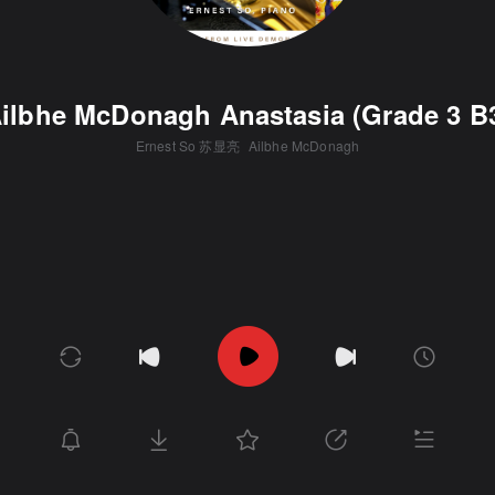
ilbhe McDonagh Anastasia (Grade 3 B
Ernest So 苏显亮
Ailbhe McDonagh