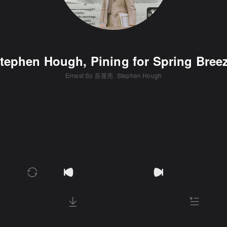
tephen Hough, Pining for Spring Bree
Ernest So 苏显亮
Stephen Hough