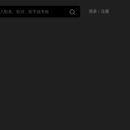

登录
/
注册