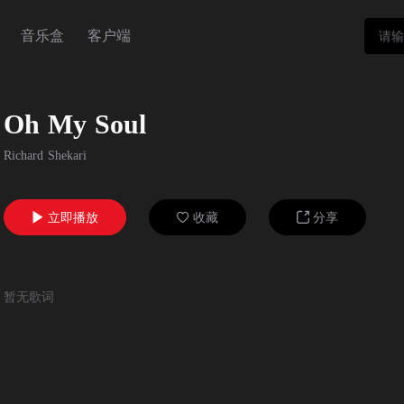
音乐盒
客户端
Oh My Soul
Richard Shekari
立即播放
收藏
分享



暂无歌词