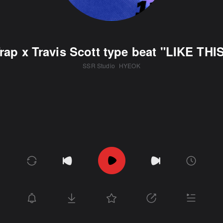
rap x Travis Scott type beat "LIKE THI
SSR Studio
HYEOK