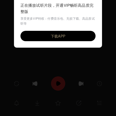
正在播放试听片段，开通VIP畅听高品质完
整版
享受更多VIP特权：付费音乐包、无损下载、高品质试
听等
航海家物语（Album Ver.）
VIP
HYPER SLASH超级斩
下载APP