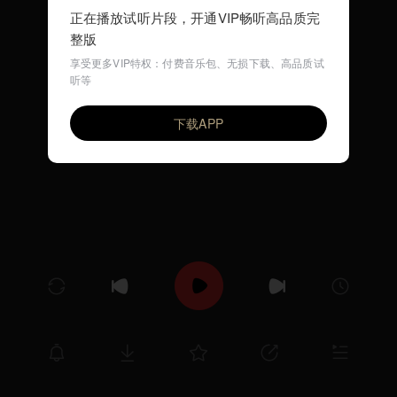
正在播放试听片段，开通VIP畅听高品质完
整版
享受更多VIP特权：付费音乐包、无损下载、高品质试
听等
梦回草原家乡-伴奏
VIP
辛欣欣儿
下载APP