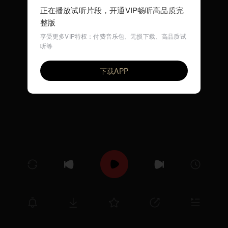
正在播放试听片段，开通VIP畅听高品质完
整版
享受更多VIP特权：付费音乐包、无损下载、高品质试
听等
爱情散文Cypher1.5x
VIP
文少不会说唱
下载APP