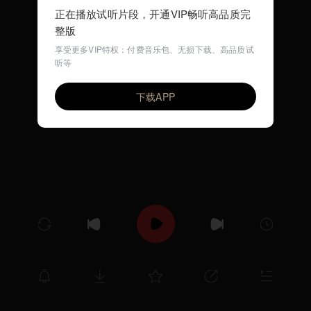
正在播放试听片段，开通VIP畅听高品质完
整版
享受更多VIP特权：付费音乐包、无损下载、高品质试
听等
Under a Starry Sky
VIP
小城故事
下载APP