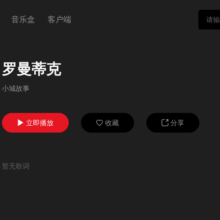
音乐盒
客户端
罗曼蒂克
小城故事
立即播放
收藏
分享



暂无歌词