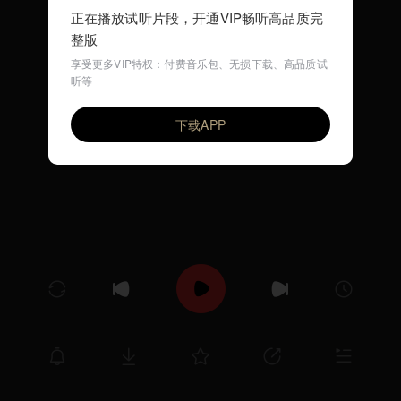
正在播放试听片段，开通VIP畅听高品质完
整版
享受更多VIP特权：付费音乐包、无损下载、高品质试
听等
Whisper of Love
VIP
小城故事
下载APP