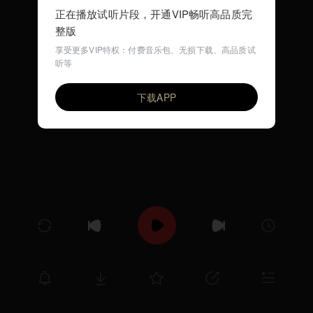
正在播放试听片段，开通VIP畅听高品质完
整版
享受更多VIP特权：付费音乐包、无损下载、高品质试
听等
Whispered Love
VIP
小城故事
下载APP