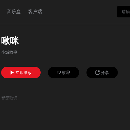
音乐盒
客户端
啾咪
小城故事
立即播放
收藏
分享



暂无歌词