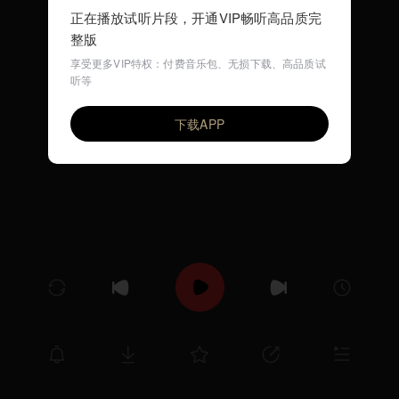
正在播放试听片段，开通VIP畅听高品质完
整版
享受更多VIP特权：付费音乐包、无损下载、高品质试
听等
很遗憾没能成为你的例外和偏爱
VIP
小城故事
下载APP