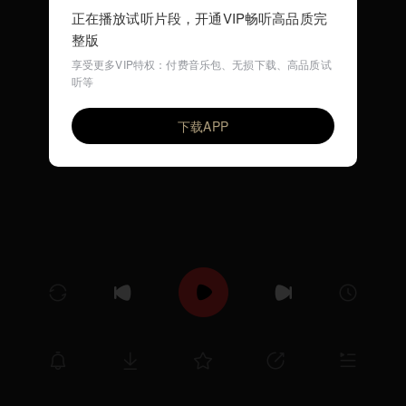
正在播放试听片段，开通VIP畅听高品质完
整版
享受更多VIP特权：付费音乐包、无损下载、高品质试
听等
玩泥巴
VIP
尤静波
下载APP