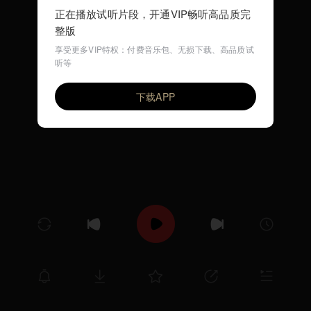
正在播放试听片段，开通VIP畅听高品质完
整版
享受更多VIP特权：付费音乐包、无损下载、高品质试
听等
洗手歌
VIP
尤静波
下载APP