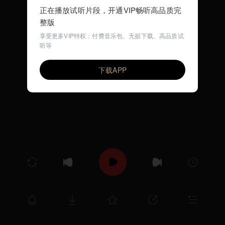
正在播放试听片段，开通VIP畅听高品质完
整版
享受更多VIP特权：付费音乐包、无损下载、高品质试
听等
我有一个好爸爸
VIP
尤静波
下载APP