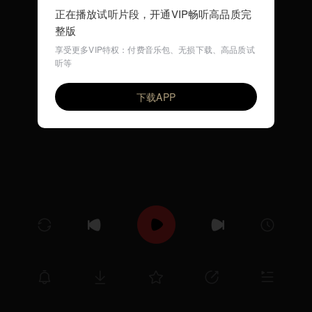
正在播放试听片段，开通VIP畅听高品质完
整版
享受更多VIP特权：付费音乐包、无损下载、高品质试
听等
好娃娃（古风儿歌）
VIP
环尼宝贝儿歌
下载APP