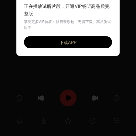
正在播放试听片段，开通VIP畅听高品质完
整版
享受更多VIP特权：付费音乐包、无损下载、高品质试
听等
明天会更好（古风儿歌）
VIP
环尼宝贝儿歌
下载APP