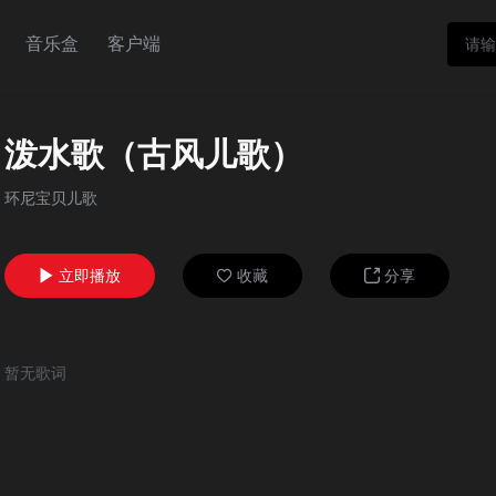
音乐盒
客户端
泼水歌（古风儿歌）
环尼宝贝儿歌
立即播放
收藏
分享



暂无歌词