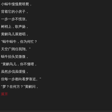
小蜗牛慢慢爬呀爬，
背着它的小房子，
一步一步不慌张。
树梢上，歌声扬，
黄鹂鸟儿展翅唱，
“蜗牛蜗牛，你为何忙？
天空广阔任我翔。”
蜗牛抬头笑微微，
“黄鹂鸟儿，你不懂哩，
虽然步伐虽缓慢，
但每一步都向着梦靠近。”
“梦？在何方？”黄鹂问，
“是云端，还是远方？”
展开
蜗牛说：“在心间，
是坚持，是希望。”