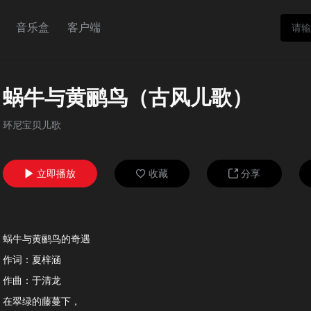
音乐盒
客户端
蜗牛与黄鹂鸟（古风儿歌）
环尼宝贝儿歌
立即播放
收藏
分享



蜗牛与黄鹂鸟的奇遇
作词：夏梓涵
作曲：于清龙
在翠绿的藤蔓下，