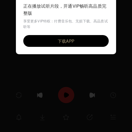
正在播放试听片段，开通VIP畅听高品质完
整版
享受更多VIP特权：付费音乐包、无损下载、高品质试
听等
小燕子（动感儿歌）
VIP
环尼宝贝儿歌
下载APP