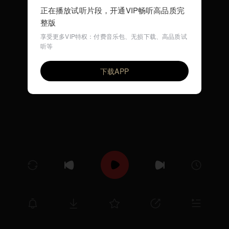
正在播放试听片段，开通VIP畅听高品质完
整版
享受更多VIP特权：付费音乐包、无损下载、高品质试
听等
小花猫 (儿歌舞曲)
VIP
环尼宝贝儿歌
下载APP