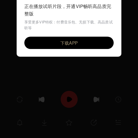
正在播放试听片段，开通VIP畅听高品质完
整版
享受更多VIP特权：付费音乐包、无损下载、高品质试
听等
摇篮曲 (儿歌舞曲)
VIP
环尼宝贝儿歌
下载APP