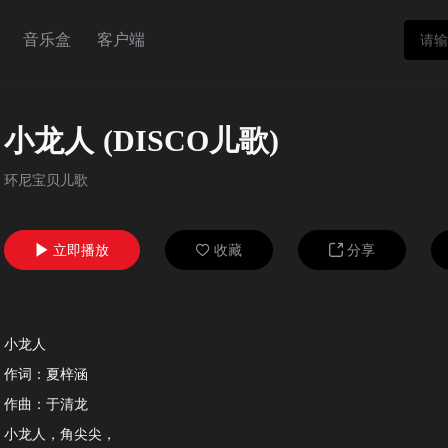
音乐盒
客户端
小龙人 (DISCO儿歌)
环尼宝贝儿歌
立即播放
收藏
分享



小龙人
作词：夏梓涵
作曲：于清龙
小龙人，角尖尖，