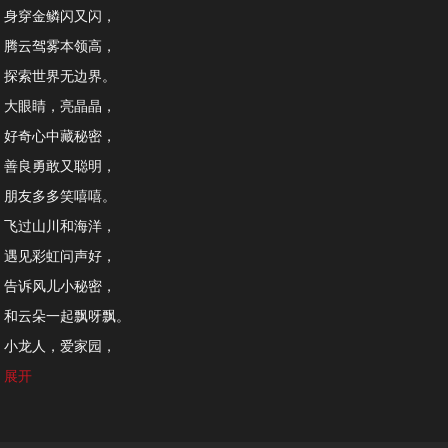
身穿金鳞闪又闪，
腾云驾雾本领高，
探索世界无边界。
大眼睛，亮晶晶，
好奇心中藏秘密，
善良勇敢又聪明，
朋友多多笑嘻嘻。
飞过山川和海洋，
遇见彩虹问声好，
告诉风儿小秘密，
和云朵一起飘呀飘。
小龙人，爱家园，
守护和平不停歇，
展开
遇到困难不退缩，
勇敢向前心不灭。