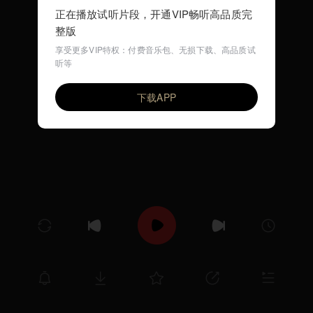
正在播放试听片段，开通VIP畅听高品质完
整版
享受更多VIP特权：付费音乐包、无损下载、高品质试
听等
摇篮曲 (DISCO儿歌)
VIP
环尼宝贝儿歌
下载APP