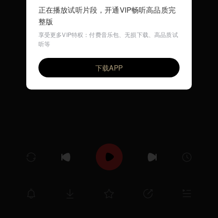
正在播放试听片段，开通VIP畅听高品质完
整版
享受更多VIP特权：付费音乐包、无损下载、高品质试
听等
小螺号 (DJ儿歌)
VIP
环尼宝贝儿歌
下载APP