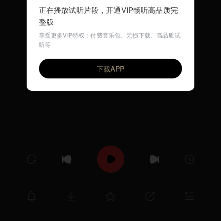
正在播放试听片段，开通VIP畅听高品质完
整版
享受更多VIP特权：付费音乐包、无损下载、高品质试
听等
猪猪宝贝 (DJ儿歌)
VIP
环尼宝贝儿歌
下载APP