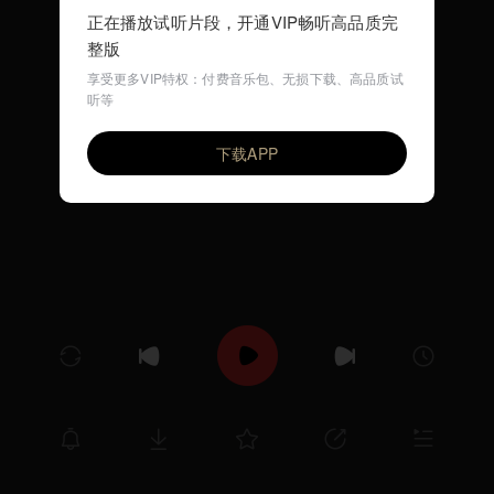
正在播放试听片段，开通VIP畅听高品质完
整版
享受更多VIP特权：付费音乐包、无损下载、高品质试
听等
Activity Melody
VIP
环尼宝贝儿歌
下载APP