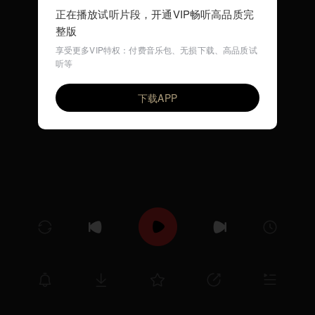
正在播放试听片段，开通VIP畅听高品质完
整版
享受更多VIP特权：付费音乐包、无损下载、高品质试
听等
Old Blue(英文儿歌）
VIP
环尼宝贝儿歌
下载APP