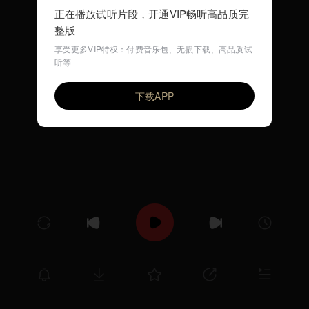
正在播放试听片段，开通VIP畅听高品质完
整版
享受更多VIP特权：付费音乐包、无损下载、高品质试
听等
Walking Walking (英文儿歌)
VIP
环尼宝贝儿歌
下载APP