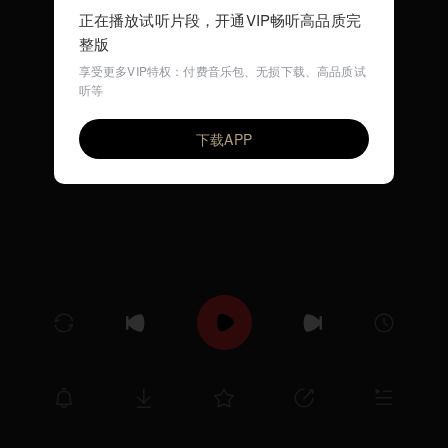
正在播放试听片段，开通VIP畅听高品质完
整版
享受更多VIP特权：付费音乐包、无损下载、高品质试
听等
Animal Fair(早教英文歌)
VIP
环尼宝贝儿歌
下载APP