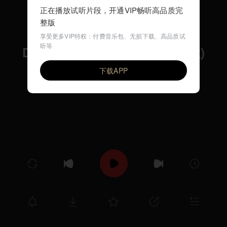
正在播放试听片段，开通VIP畅听高品质完
整版
享受更多VIP特权：付费音乐包、无损下载、高品质试
听等
Down in the Valley (早教英文歌)
VIP
环尼宝贝儿歌
下载APP