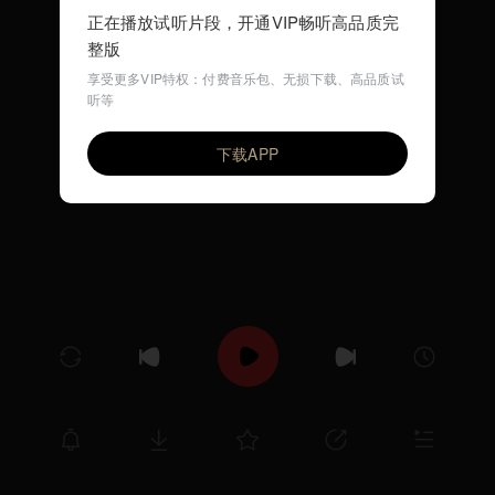
正在播放试听片段，开通VIP畅听高品质完
整版
享受更多VIP特权：付费音乐包、无损下载、高品质试
听等
Friends Lullaby (早教英文歌)
VIP
环尼宝贝儿歌
下载APP