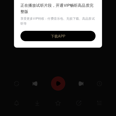
正在播放试听片段，开通VIP畅听高品质完
整版
享受更多VIP特权：付费音乐包、无损下载、高品质试
听等
Hide and Seek(早教英文歌)
VIP
环尼宝贝儿歌
下载APP