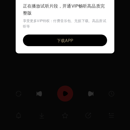
正在播放试听片段，开通VIP畅听高品质完
整版
享受更多VIP特权：付费音乐包、无损下载、高品质试
听等
I Am a Policeman(早教英文歌)
VIP
环尼宝贝儿歌
下载APP