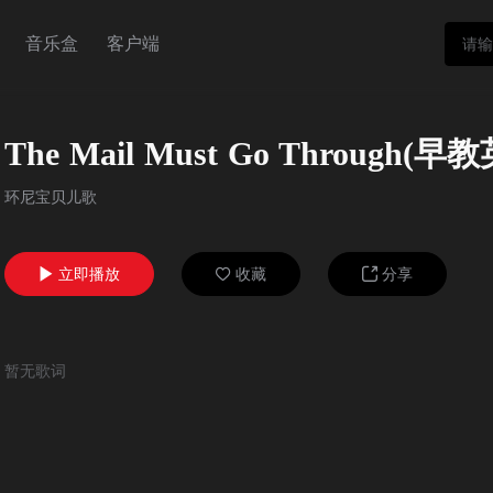
音乐盒
客户端
The Mail Must Go Through(
环尼宝贝儿歌
立即播放
收藏
分享



暂无歌词