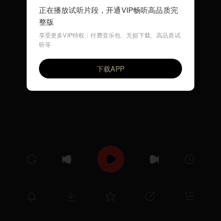
正在播放试听片段，开通VIP畅听高品质完
整版
享受更多VIP特权：付费音乐包、无损下载、高品质试
听等
两只老虎 (哄睡儿歌)
VIP
环尼宝贝儿歌
下载APP