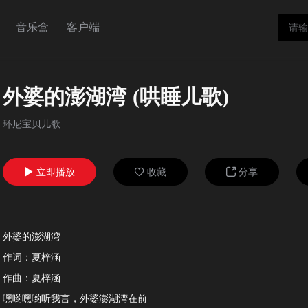
音乐盒
客户端
外婆的澎湖湾 (哄睡儿歌)
环尼宝贝儿歌
立即播放
收藏
分享



外婆的澎湖湾
作词：夏梓涵
作曲：夏梓涵
嘿哟嘿哟听我言，外婆澎湖湾在前