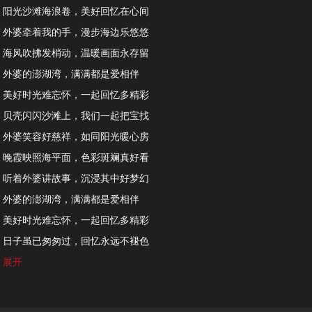
阳光沙滩海浪卷，美好回忆在心间
外婆牵着我的手，漫步海边乐悠悠
海风吹拂发梢动，温暖画面永存留
外婆的澎湖湾，满满都是爱相伴
美好时光难忘怀，一起回忆多精彩
贝壳闪闪沙滩上，我们一起把宝找
外婆笑容好慈祥，如同阳光暖心房
晚霞映照海平面，色彩斑斓真好看
听着外婆讲故事，沉浸其中好梦幻
外婆的澎湖湾，满满都是爱相伴
美好时光难忘怀，一起回忆多精彩
日子虽已匆匆过，回忆永远不褪色
外婆的澎湖湾哟，心中最美的角落
展开
等我长大再回首，这份爱会到永久
带着思念向前走，外婆永远在心头