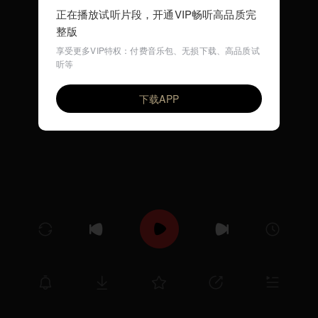
正在播放试听片段，开通VIP畅听高品质完
整版
享受更多VIP特权：付费音乐包、无损下载、高品质试
听等
小火车 (哄睡儿歌)
VIP
环尼宝贝儿歌
下载APP