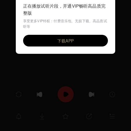
正在播放试听片段，开通VIP畅听高品质完
整版
享受更多VIP特权：付费音乐包、无损下载、高品质试
听等
劳动最光荣 (早教儿歌)
VIP
环尼宝贝儿歌
下载APP